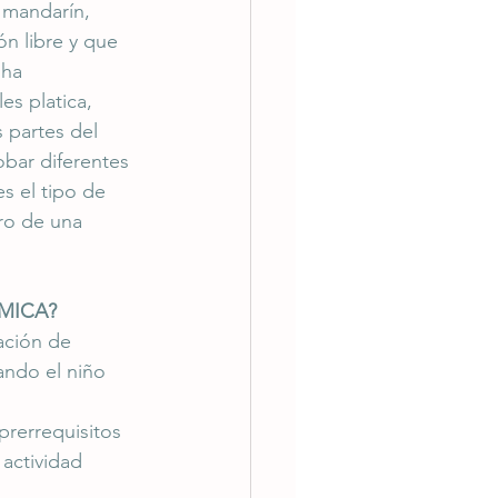
 mandarín, 
ón libre y que 
 ha 
es platica, 
 partes del 
robar diferentes 
s el tipo de 
ro de una 
ÉMICA?
ación de 
ando el niño 
prerrequisitos 
actividad 