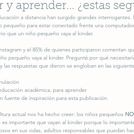
 y aprender... ¿estas se
ucación a distancia han surgido grandes interrogantes. En
o pequeño para estar conectado frente una computadora.
io que un niño pequeño vaya al kinder.
Instagram y el 85% de quienes participaron comentan que
ño pequeño vaya al kinder. Pregunté por qué necesitarí
y las respuestas que dieron se engloban en las siguiente
imulación
a educación académica, para aprender
n fuente de inspiración para esta publicación. 
ultura actual nos ha hecho creer: los niños pequeños 
NO
 no es importante que vayan al kinder porque lo important
ñosos en sus vidas, adultos responsables que puedan ha