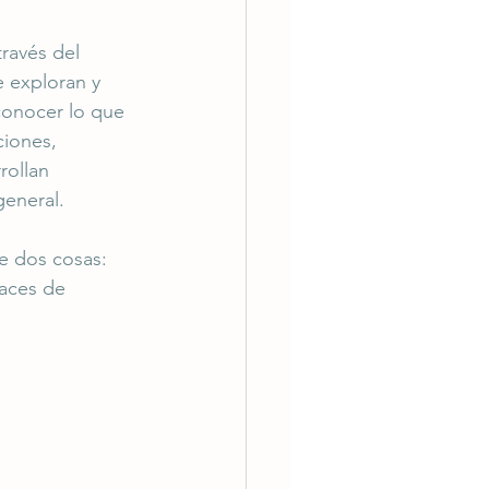
través del 
 exploran y 
onocer lo que 
ciones, 
rollan 
general. 
e dos cosas: 
aces de 