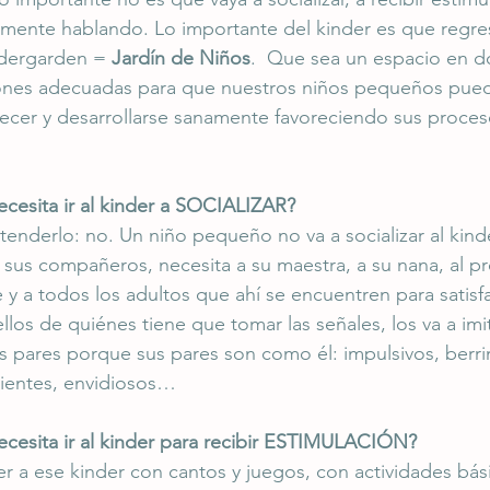
mente hablando. Lo importante del kinder es que regre
ndergarden = 
Jardín de Niños
.  Que sea un espacio en d
iones adecuadas para que nuestros niños pequeños pueda
ecer y desarrollarse sanamente favoreciendo sus proces
cesita ir al kinder a SOCIALIZAR?
ntenderlo: no. Un niño pequeño no va a socializar al kind
 sus compañeros, necesita a su maestra, a su nana, al pr
 y a todos los adultos que ahí se encuentren para satisf
los de quiénes tiene que tomar las señales, los va a imit
s pares porque sus pares son como él: impulsivos, berr
ientes, envidiosos… 
cesita ir al kinder para recibir ESTIMULACIÓN?
ver a ese kinder con cantos y juegos, con actividades bási