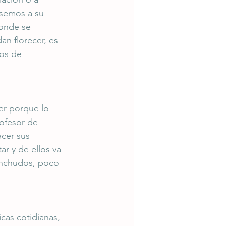
semos a su 
onde se 
n florecer, es 
os de 
er porque lo 
ofesor de 
acer sus 
ar y de ellos va 
inchudos, poco 
cas cotidianas, 