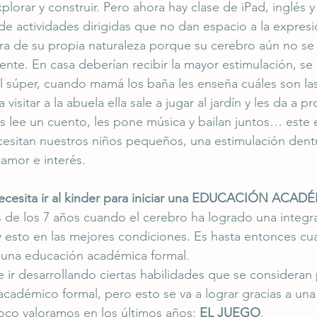
lorar y construir. Pero ahora hay clase de iPad, inglés y
 de actividades dirigidas que no dan espacio a la expresi
a de su propia naturaleza porque su cerebro aún no se
iente. En casa deberían recibir la mayor estimulación, se l
 súper, cuando mamá los baña les enseña cuáles son las
isitar a la abuela ella sale a jugar al jardín y les da a p
es lee un cuento, les pone música y bailan juntos… este e
cesitan nuestros niños pequeños, una estimulación dent
amor e interés. 
ecesita ir al kinder para iniciar una EDUCACIÓN ACAD
 de los 7 años cuando el cerebro ha logrado una integr
 esto en las mejores condiciones. Es hasta entonces cu
ar una educación académica formal.
ir desarrollando ciertas habilidades que se consideran 
académico formal, pero esto se va a lograr gracias a una 
oco valoramos en los últimos años: 
EL JUEGO
.